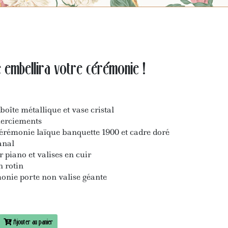
 embellira votre cérémonie !
boîte métallique et vase cristal
merciements
rémonie laïque banquette 1900 et cadre doré
anal
 piano et valises en cuir
n rotin
onie porte non valise géante
Ajouter au panier